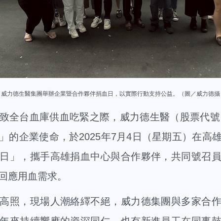
▲
威力德生醫集團舉辦企業暨合作夥伴捐血日，以實際行動支持公益。（圖／威力德攝
台血庫供血吃緊之際，威力德生醫（股票代號：
」的企業使命，於2025年7月4日（星期五）在高
日」，攜手高雄捐血中心與合作夥伴，共同號召
回應用血需求。
照，現場人潮絡繹不絕，威力德集團與多家合作
年來持續響應的資深同仁，也有新進員工在同事