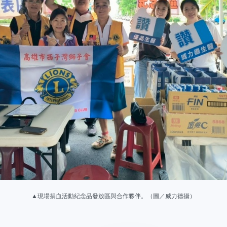
▲
現場捐血活動
紀念品發放區與合作夥伴。（圖／威力德攝）