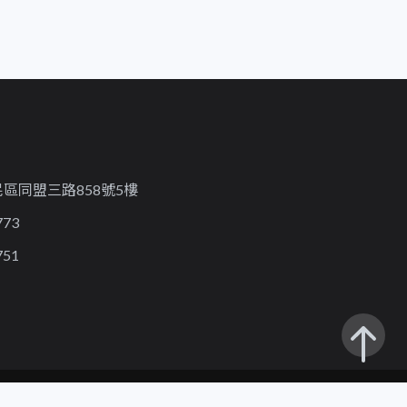
區同盟三路858號5樓
773
751