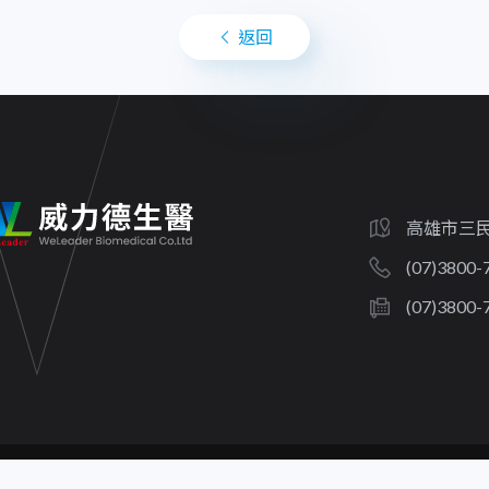
返回
高雄市三民
(07)3800-
(07)3800-
Copyright ©
2026 WeLeader All Rights Reserved.