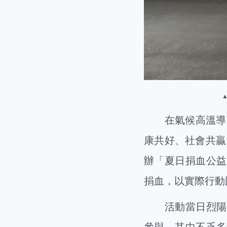
在氣候高溫導致全
康共好、社會共贏
辦「夏日捐血公益
捐血，以實際行動
活動當日烈陽高
參與，其中不乏多