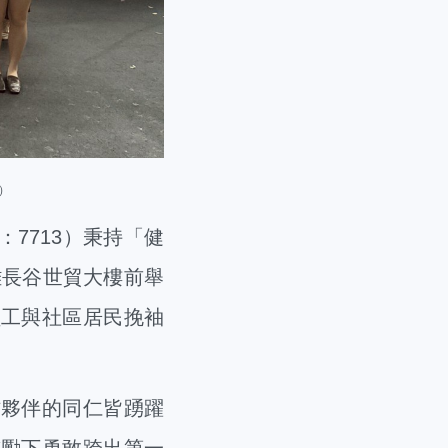
）
7713）秉持「健
雄長谷世貿大樓前舉
員工與社區居民挽袖
夥伴的同仁皆踴躍
鼓勵下勇敢跨出第一