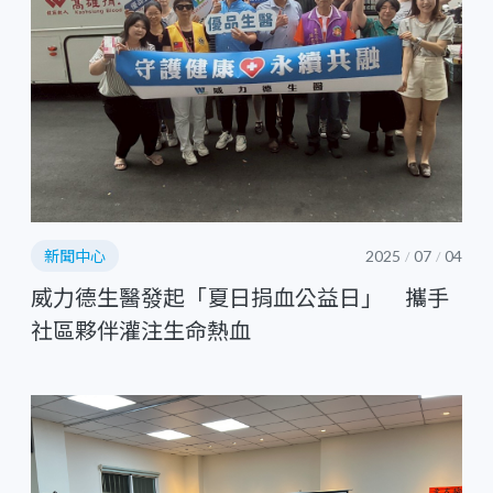
新聞中心
2025
07
04
/
/
威力德生醫發起「夏日捐血公益日」 攜手
社區夥伴灌注生命熱血