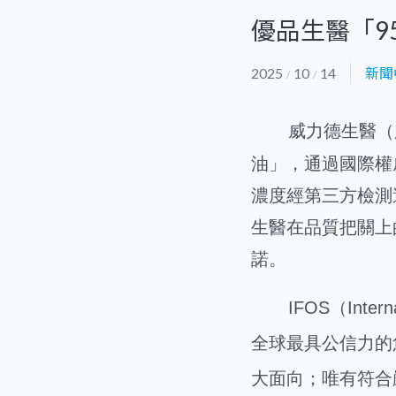
優品生醫「95
2025
10
14
新聞
/
/
威力德生醫（
油」，通過國際權威 IF
濃度經第三方檢測達
生醫在品質把關上
諾。
IFOS
（Inter
全球最具公信力的
大面向；唯有符合