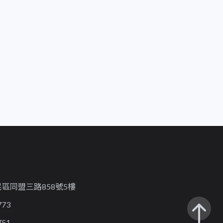
區同盟三路858號5樓
773
751